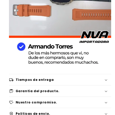
local_shipping
Tiempos de entrega
inventory
Garantia del producto.
heart_check
Nuestro compromiso.
policy
Politicas de envio.